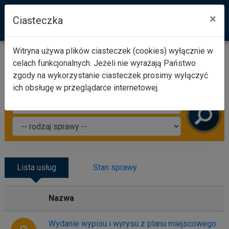
×
Ciasteczka
Witryna używa plików ciasteczek (cookies) wyłącznie w
Wyszukaj i załatw sprawę
celach funkcjonalnych. Jeżeli nie wyrażają Państwo
Co chcesz załatwić?
zgody na wykorzystanie ciasteczek prosimy wyłączyć
ich obsługę w przeglądarce internetowej.
Lista usług
Stan sprawy
Nazwa
e
Wydanie wypisu i wyrysu z planu miejscowego